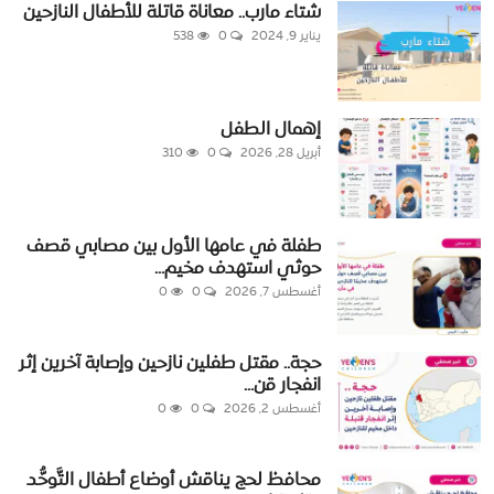
شتاء مارب.. معاناة قاتلة للأطفال النازحين
يناير 9, 2024
0
538
إهمال الطفل
أبريل 28, 2026
0
310
طفلة في عامها الأول بين مصابي قصف
حوثي استهدف مخيم...
أغسطس 7, 2026
0
0
حجة.. مقتل طفلين نازحين وإصابة آخرين إثر
انفجار قن...
أغسطس 2, 2026
0
0
محافظ لحج يناقش أوضاع أطفال التَّوحُّد