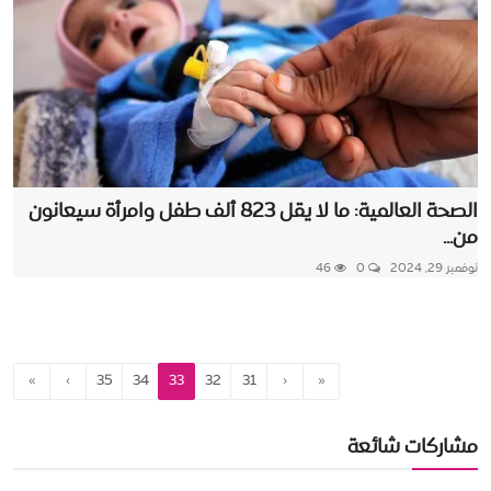
الصحة العالمية: ما لا يقل 823 ألف طفل وامرأة سيعانون
من...
نوفمبر 29, 2024
0
46
»
›
35
34
33
32
31
‹
«
مشاركات شائعة