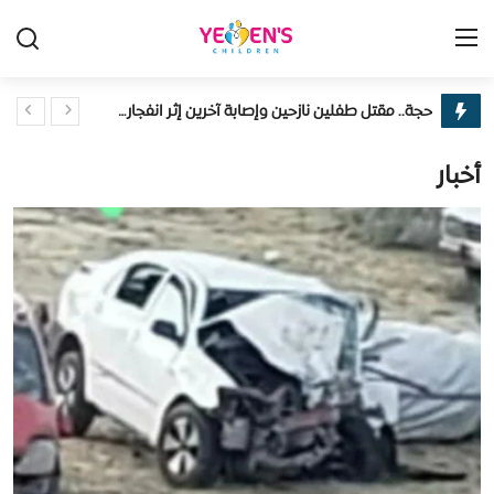
حجة.. مقتل طفلين نازحين وإصابة آخرين إثر انفجار قنبلة داخل مخيم للنازحين
تسجيل الدخول
يسجل
محافظ لحج يناقش أوضاع أطفال التَّوحُّد وتلبية احتياجاتهم
أخبار
مكتب الشؤون الاجتماعية والعمل بمأرب يختتم برنامجاً تدريبياً لتعزيز قدرات كوادر حماية الطفولة
الرئيسية
مصرع طفل برصاص طائش أثناء العبث بالسلاح في مشرعة وحدنان بتعز
من نحن
شرطة إنماء تضبط متهماً في واقعة هتك عرض طفلة وتحيله للإجراءات القانونية.
البيضاء.. مقتل طفلين وإصابة ثالث بانفجار لغم يرفع ضحايا الأطفال إلى 6 خلال أقل من شهر
إتصل بنا
تعز.. مقتل طفل برصاص في مديرية خدير
أخبار
وكيل نيابة الأحداث يتفقد أوضاع النزلاء في دار رعاية الأحداث بساحل حضرموت
وزارة الشؤون الاجتماعية والعمل تدشن في مأرب برنامجا تدريبيا لتعزيز إجراءات حماية الطفل وفق الدليل المعياري الموحد
البيئة والأطفال
رئيس نيابة استئناف سيئون يناقش تعزيز حماية الأطفال المخالفين للقانون بمحافظة حضرموت
تقديم بلاغ
البيضاء.. إصابة طفلين بانفجار لغم أرضي أثناء رعي الأغنام
تقارير
الأحوال المدنية اليمنية تتيح منح الأطفال رقماً وطنياً منذ الولادة