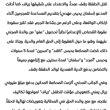
قتل الطفلة رهف عمداً، والاعتداء على شقيقها رياف، كما أدانت
المدعو (سلمان يحيى مهدي) بتقديم المساعدة للمجرمين أثناء
ارتكاب الواقعة، ​وعلى الرغم من بشاعة الجرم، فقد تقرر سقوط
عقوبة القصاص (الإعدام) نظراً لحصول "عفو" من والدة المجني
عليهما، وهو ما حول العقوبة إلى الحق العام والدية. وبناءً على
ذلك، قضت المحكمة بحبس "ناهد" و"نسرين" لمدة 5 سنوات،
وحبس "أمجد" و"سلمان" لمدة سنتين، مع إلزامهم جميعاً
بالتضامن بدفع الدية العمدية لوالد الطفلة رهف.
​وفي الجانب المدني، ألزمت المحكمة المدانين بدفع مبلغ مليوني
ريال يمني كتعويض مؤقت للطفل "رياف" لمواجهة تكاليف
علاجه، مع منح والده الحق في المطالبة بتعويضات نهائية لاحقاً،