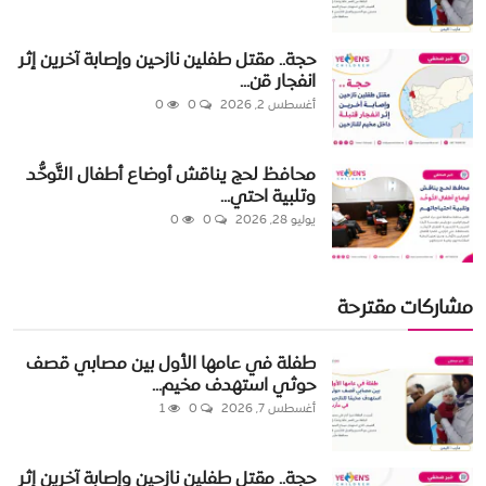
حجة.. مقتل طفلين نازحين وإصابة آخرين إثر
انفجار قن...
أغسطس 2, 2026
0
0
محافظ لحج يناقش أوضاع أطفال التَّوحُّد
وتلبية احتي...
يوليو 28, 2026
0
0
مشاركات مقترحة
طفلة في عامها الأول بين مصابي قصف
حوثي استهدف مخيم...
أغسطس 7, 2026
0
1
حجة.. مقتل طفلين نازحين وإصابة آخرين إثر