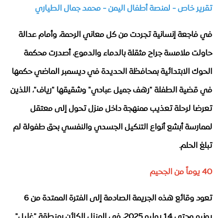
تقرير ​خاص - لمنصة أطفال اليمن - محمد جمال الطياري
​في فاجعة إنسانية تجردت من كل معاني الرحمة، وأمام عدالة
حاولت ملامسة جراح مثقلة بالدماء والدموع، أصدرت محكمة
الحوك الابتدائية بمحافظة الحديدة في ديسمبر الماضي حكمها
في قضية الطفلة "رهف جميل عبادي" وشقيقها "رياف"، اللذين
تعرضا لرحلة تعذيب ممنهجة داخل منزل تحول إلى معتقل
لممارسة أبشع أنواع التنكيل الجسدي والنفسي بحق طفولة لم
تبلغ الحلم.
40 يوماً من الجحيم
​تعود وقائع هذه الجريمة الصادمة إلى الفترة الممتدة من 6
يونيو وحتى 14 يوليو 2025، في المنزل الكائن بمنطقة "غليل"