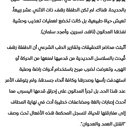
بالحديدة. هناك، لم تكن الطفلة رهف، ذات الاثني عشر ربيعاً،
تعيش حياة طبيعية، بل كانت تخضع لعمليات تعذيب وحشية
نفذها المدانون (ناهد، نسرين، وأمجد سلمان).
​أثبتت محاضر التحقيقات وتقارير الطب الشرعي أن الطفلة رهف
قُيدت بالسلاسل الحديدية من قدميها لمنعها من الحركة أو
الهرب، وتعرضت لضرب مبرح باستخدام أدوات راضة وصلبة
استهدفت رأسها وصدرها وكافة أنحاء جسدها، ولم يتوقف الأمر
عند هذا الحد، بل تجرأ المدانون على إحراق قدمها اليسرى، مما
أحدث إصابات بالغة ومضاعفات خطيرة أدت في نهاية المطاف
إلى مفارقتها للحياة، لتسجل المحكمة هذه الأفعال تحت وصف
"القتل العمد والعدوان".