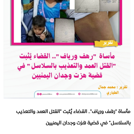
وزير الصحة يدشن مشروعاً لبناء قدرات 3 آلاف كادر صحي في مجال صحة الأم والطفل بدعم فرنسي
استقصاء
وفاة أم وطفليها وإصابة الأب إثر انفجار بطارية طاقة شمسية في تعز
توعية
ارتفاع وفيات الحصبة بين أطفال اليمن إلى 87 حالة خلال النصف الأول من 2026
اختتام الدورة التدريبية حول إدارة الحالات ومبادئ حماية الطفل بالضالع
ملفات خاصة
أكثر 7 تهديدات رقمية للأطفال
الموارد
كيف تحمي طفلك في 5 خطوات؟
ماذا يفعل طفلك على الإنترنت؟
ملتيميديا
طفلة في عامها الأول بين مصابي قصف حوثي استهدف مخيماً للنازحين في مأرب
كتابات وحوارات
حوارات
مجتمعنا
مأساة "رهف ورياف".. القضاء يُثبت "القتل العمد والتعذيب
Arabic
بالسلاسل" في قضية هزت وجدان اليمنيين