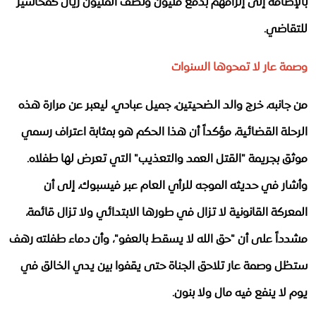
بالإضافة إلى إلزامهم بدفع مليون ونصف المليون ريال كمخاسير
للتقاضي.
وصمة عار لا تمحوها السنوات
​من جانبه، خرج والد الضحيتين، جميل عبادي، ليعبر عن مرارة هذه
الرحلة القضائية، مؤكداً أن هذا الحكم هو بمثابة اعتراف رسمي
موثق بجريمة "القتل العمد والتعذيب" التي تعرض لها طفلاه.
وأشار في حديثه الموجه للرأي العام عبر فيسبوك، إلى أن
المعركة القانونية لا تزال في طورها الابتدائي ولا تزال قائمة،
مشدداً على أن "حق الله لا يسقط بالعفو"، وأن دماء طفلته رهف
ستظل وصمة عار تلاحق الجناة حتى يقفوا بين يدي الخالق في
يوم لا ينفع فيه مال ولا بنون.