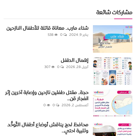
مشاركات شائعة
شتاء مارب.. معاناة قاتلة للأطفال النازحين
يناير 9, 2024
0
538
إهمال الطفل
أبريل 28, 2026
0
307
حجة.. مقتل طفلين نازحين وإصابة آخرين إثر
انفجار قن...
أغسطس 2, 2026
0
0
محافظ لحج يناقش أوضاع أطفال التَّوحُّد
وتلبية احتي...