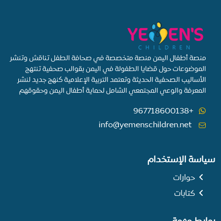
منصة أطفال اليمن منصة متخصصة في صحافة الطفل تناقش وتنشر
الموضوعات حول قضايا الطفولة في اليمن بقوالب صحفية تنتهج
الأساليب الصحفية الحديثة وتعتمد التربية الإعلامية كنهج جديد لنشر
المعرفة والوعي المجتمعي الشامل لحماية أطفال اليمن وحقوقهم
+967718600138
info@yemenschildren.net
سياسة الإستخدام
حوارات
كتابات