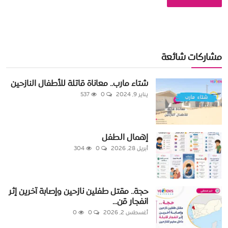
مشاركات شائعة
شتاء مارب.. معاناة قاتلة للأطفال النازحين
يناير 9, 2024
0
537
إهمال الطفل
أبريل 28, 2026
0
304
حجة.. مقتل طفلين نازحين وإصابة آخرين إثر
انفجار قن...
أغسطس 2, 2026
0
0