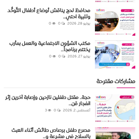
محافظ لحج يناقش أوضاع أطفال التَّوحُّد
وتلبية احتي...
يوليو 28, 2026
0
0
مكتب الشؤون الاجتماعية والعمل بمأرب
يختتم برنامجاً...
يوليو 27, 2026
0
0
مشاركات مقترحة
حجة.. مقتل طفلين نازحين وإصابة آخرين إثر
انفجار قن...
أغسطس 2, 2026
0
3
مصرع طفل برصاص طائش أثناء العبث
بالسلاح في مشرعة و...