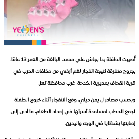
وفاة أم وطفليها وإصابة الأب إثر انفجار بطارية طاقة شمسية في تعز
استقصاء
ارتفاع وفيات الحصبة بين أطفال اليمن إلى 87 حالة خلال النصف الأول من 2026
توعية
اختتام الدورة التدريبية حول إدارة الحالات ومبادئ حماية الطفل بالضالع
أكثر 7 تهديدات رقمية للأطفال
ملفات خاصة
كيف تحمي طفلك في 5 خطوات؟
الموارد
ماذا يفعل طفلك على الإنترنت؟
أُصيبت الطفلة بدا بجاش علي محمد، البالغة من العمر 13 عامًا،
أرقام وحقائق صادمة عن الأطفال والإنترنت
ملتيميديا
حجة.. مقتل طفلين نازحين وإصابة آخرين إثر انفجار قنبلة داخل مخيم للنازحين
بجروح متفرقة نتيجة انفجار لغم أرضي من مخلفات الحرب في
كتابات وحوارات
قرية القحاف بمديرية الكدحة، غرب محافظة تعز.
حوارات
وبحسب مصادر ل يمن ديلي، وقع الانفجار أثناء خروج الطفلة
مجتمعنا
لجمع الحطب لمساعدة أسرتها في إعداد الطعام، ما أدى إلى
Arabic
إصابتها بشظايا في الوجه واليدين.