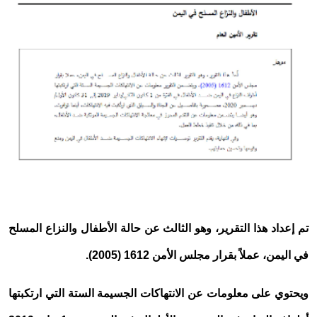
وزير الصحة يدشن مشروعاً لبناء قدرات 3 آلاف كادر صحي في مجال صحة الأم والطفل بدعم فرنسي
استقصاء
وفاة أم وطفليها وإصابة الأب إثر انفجار بطارية طاقة شمسية في تعز
توعية
ارتفاع وفيات الحصبة بين أطفال اليمن إلى 87 حالة خلال النصف الأول من 2026
اختتام الدورة التدريبية حول إدارة الحالات ومبادئ حماية الطفل بالضالع
ملفات خاصة
أكثر 7 تهديدات رقمية للأطفال
الموارد
كيف تحمي طفلك في 5 خطوات؟
ماذا يفعل طفلك على الإنترنت؟
ملتيميديا
طفلة في عامها الأول بين مصابي قصف حوثي استهدف مخيماً للنازحين في مأرب
كتابات وحوارات
حوارات
تم إعداد هذا التقرير، وهو الثالث عن حالة الأطفال والنزاع المسلح
مجتمعنا
في اليمن، عملاً بقرار مجلس الأمن 1612 (2005).
Arabic
ويحتوي على معلومات عن الانتهاكات الجسيمة الستة التي ارتكبتها