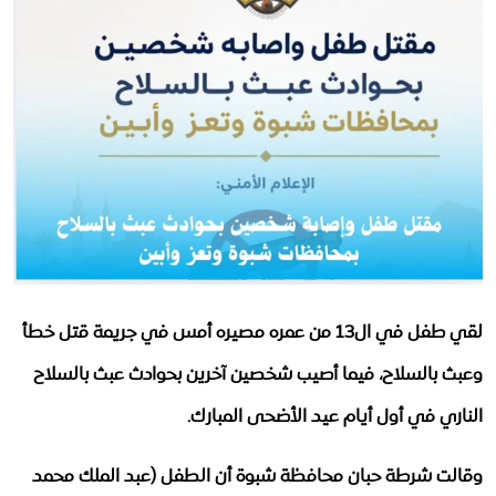
وفاة أم وطفليها وإصابة الأب إثر انفجار بطارية طاقة شمسية في تعز
استقصاء
ارتفاع وفيات الحصبة بين أطفال اليمن إلى 87 حالة خلال النصف الأول من 2026
توعية
اختتام الدورة التدريبية حول إدارة الحالات ومبادئ حماية الطفل بالضالع
أكثر 7 تهديدات رقمية للأطفال
ملفات خاصة
كيف تحمي طفلك في 5 خطوات؟
الموارد
ماذا يفعل طفلك على الإنترنت؟
أرقام وحقائق صادمة عن الأطفال والإنترنت
ملتيميديا
حجة.. مقتل طفلين نازحين وإصابة آخرين إثر انفجار قنبلة داخل مخيم للنازحين
كتابات وحوارات
حوارات
لقي طفل في ال13 من عمره مصيره أمس في جريمة قتل خطأ
مجتمعنا
وعبث بالسلاح، فيما أصيب شخصين آخرين بحوادث عبث بالسلاح
الناري في أول أيام عيد الأضحى المبارك.
Arabic
وقالت شرطة حبان محافظة شبوة أن الطفل (عبد الملك محمد