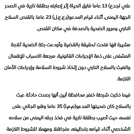
علي لجدع) 13 عاما فارق الحياة إثر إصابته بطلقة نارية في الصدر
الجهة اليمنى، أثناء قيام المدعو(ر،ع،ع،ل) 23 عاما، بالقنص السلاح
الناري ومرور الضحية بالصدفة في مكان القنص.
مشيرة انها فتحت تحقيقة بالقضية وأودعت جثة الضحية ثلاجة
المشفى على ذمة الإجراءات القانونية، مرجعة الاسباب للإهمال
والعبث بالسلاح الناري دون إتخاذ شروط السلامة وإجراءات الأمان
اللازمة.
فيما ذكرت شرطة خنفر محافظة أبين أنها رصدت حادثة عبث
بالسلاح كان ضحيتها المدعو(م،م،ا) 35 عاما وهو الجاني على
نفسه، حيث أصيب بطلقة نارية في فخذ رجله اليمنى من سلاحه
الشخصي أثناء قيامه بتنظيفه، متجاهلا ومهملا للشروط اللازمة