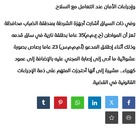
وإجراءات الأمان عند التعامل مع السلاح.
وفي ذات السياق أشارت أجهزة الشرطة بمنطقة الضباب محافظة
تعز أن المواطن (ح،ع،م،م)35 عاما بطلقة نارية في ساق قدمه
وذلك أثناء إطلاق المدعو (أ،م،م،م،س) 23 عاما رصاص بصورة
عشوائية ما أدى إلى إصابة المجني عليه بالإضافة إلى عمود
كهرباء… مشيرة إلى أنها أحتجزت المتهم على ذمة الإجراءات
القانونية في القضية.