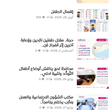
إهمال الطفل
أبريل 28, 2026
0
305
حجة.. مقتل طفلين نازحين وإصابة
آخرين إثر انفجار قن...
أغسطس 2, 2026
0
0
محافظ لحج يناقش أوضاع أطفال
التَّوحُّد وتلبية احتي...
يوليو 28, 2026
0
0
مكتب الشؤون الاجتماعية والعمل
بمأرب يختتم برنامجاً...
يوليو 27, 2026
0
0