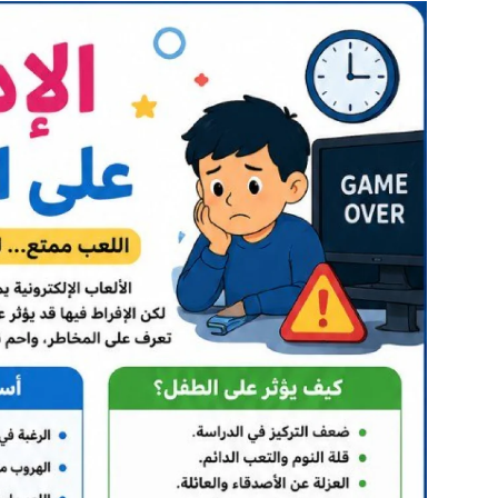
تقارير
الأحوال المدنية اليمنية تتيح منح الأطفال رقماً وطني
استقصاء
وزير الصحة يدشن مشروعاً لبناء قدرات 3 آلاف كادر صحي في مجال صحة الأم والطفل بدعم فرنسي
وفاة أم وطفليها وإصابة الأب إثر انفجار بطارية
توعية
ارتفاع وفيات الحصبة بين أطفال اليمن إلى 87 حالة خلال النصف الأول من 2026
ملفات خاصة
اختتام الدورة التدريبية حول إدارة الحالات ومبادئ
أكثر 7 تهديدات رقمية للأطفال
الموارد
كيف تحمي طفلك في 5 خطوات؟
ملتيميديا
ماذا يفعل طفلك على الإنترنت؟
كتابات وحوارات
أرقام وحقائق صادمة عن الأطفال والإنترنت
حجة.. مقتل طفلين نازحين وإصابة آخرين إثر انفجار 
حوارات
مجتمعنا
Arabic