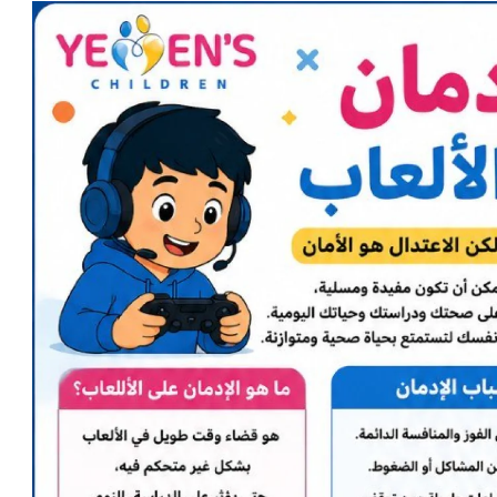
اً منذ الولادة
 طاقة شمسية في تعز
 حماية الطفل بالضالع
قنبلة داخل مخيم للنازحين