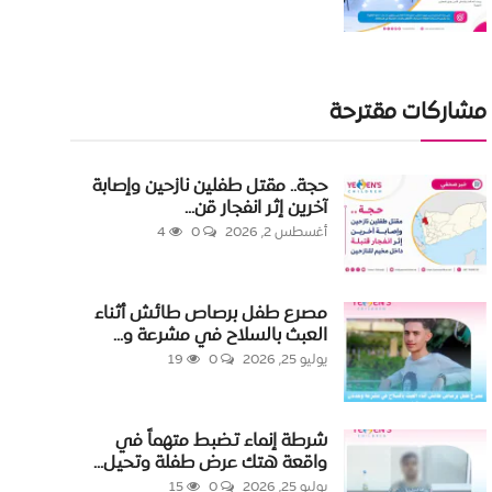
مشاركات مقترحة
حجة.. مقتل طفلين نازحين وإصابة
آخرين إثر انفجار قن...
أغسطس 2, 2026
0
4
مصرع طفل برصاص طائش أثناء
العبث بالسلاح في مشرعة و...
يوليو 25, 2026
0
19
شرطة إنماء تضبط متهماً في
واقعة هتك عرض طفلة وتحيل...
يوليو 25, 2026
0
15