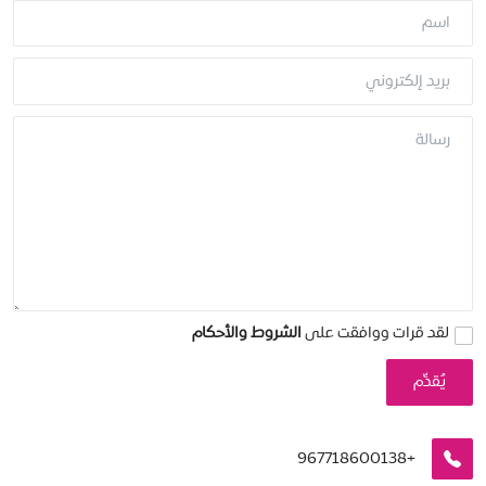
وفاة أم وطفليها وإصابة الأب إثر انفجار بطارية طاقة شمسية في تعز
استقصاء
ارتفاع وفيات الحصبة بين أطفال اليمن إلى 87 حالة خلال النصف الأول من 2026
توعية
اختتام الدورة التدريبية حول إدارة الحالات ومبادئ حماية الطفل بالضالع
أكثر 7 تهديدات رقمية للأطفال
ملفات خاصة
كيف تحمي طفلك في 5 خطوات؟
الموارد
ماذا يفعل طفلك على الإنترنت؟
أرقام وحقائق صادمة عن الأطفال والإنترنت
ملتيميديا
حجة.. مقتل طفلين نازحين وإصابة آخرين إثر انفجار قنبلة داخل مخيم للنازحين
كتابات وحوارات
حوارات
لقد قرات ووافقت على
الشروط والأحكام
مجتمعنا
يُقدِّم
Arabic
+967718600138